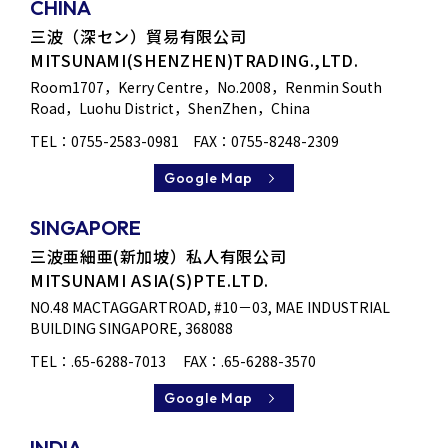
CHINA
三波（深セン）貿易有限公司
MITSUNAMI(SHENZHEN)TRADING.,LTD.
Room1707，Kerry Centre，No.2008，Renmin South
Road，Luohu District，ShenZhen，China
TEL：
0755-2583-0981
FAX：0755-8248-2309
Google Map
SINGAPORE
三波亜細亜(新加坡）私人有限公司
MITSUNAMI ASIA(S)PTE.LTD.
NO.48 MACTAGGARTROAD, #10－03, MAE INDUSTRIAL
BUILDING SINGAPORE, 368088
TEL：
.65-6288-7013
FAX：.65-6288-3570
Google Map
INDIA