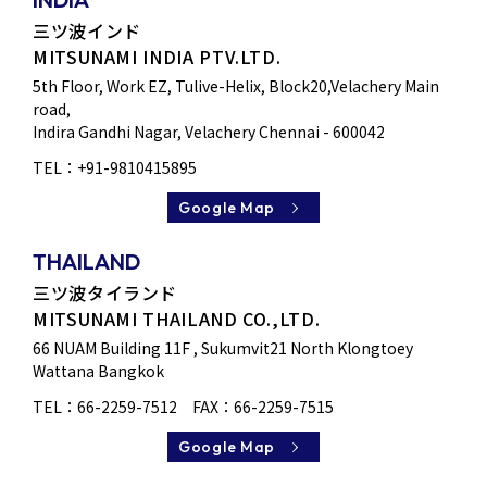
三ツ波インド
MITSUNAMI INDIA PTV.LTD.
5th Floor, Work EZ, Tulive-Helix, Block20,Velachery Main
road,
Indira Gandhi Nagar, Velachery Chennai - 600042
TEL：
+91-9810415895
Google Map
THAILAND
三ツ波タイランド
MITSUNAMI THAILAND CO.,LTD.
66 NUAM Building 11F , Sukumvit21 North Klongtoey
Wattana Bangkok
TEL：
66-2259-7512
FAX：66-2259-7515
Google Map